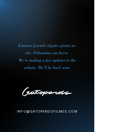
Estamos fazendo alguns ajustes no
site. Voltaremos em breve.
We’re making a few updates to the
website. We’ll be back soon.
INFO@GATOPARDOFILMES.COM